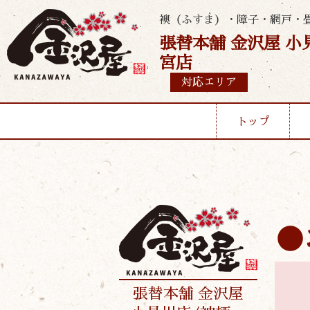
襖（ふすま）・障子・網戸・
張替本舗 金沢屋 小
宮店
対応エリア
トップ
張替本舗 金沢屋