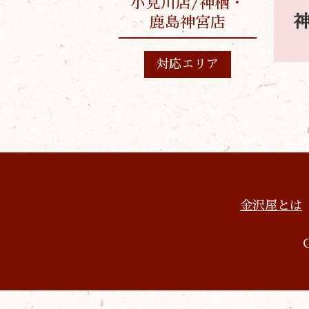
小見川店/神栖・
神
鹿島神宮店
対応エリア
金沢屋とは
C