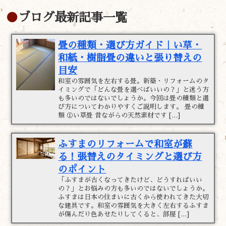
ブログ最新記事一覧
畳の種類・選び方ガイド｜い草・
和紙・樹脂畳の違いと張り替えの
目安
和室の雰囲気を左右する畳。新築・リフォームのタ
イミングで「どんな畳を選べばいいの？」と迷う方
も多いのではないでしょうか。今回は畳の種類と選
び方についてわかりやすくご説明します。 畳の種
類 ①い草畳 昔ながらの天然素材です […]
ふすまのリフォームで和室が蘇
る！張替えのタイミングと選び方
のポイント
「ふすまが古くなってきたけど、どうすればいい
の？」とお悩みの方も多いのではないでしょうか。
ふすまは日本の住まいに古くから使われてきた大切
な建具です。和室の雰囲気を大きく左右するふすま
が傷んだり色あせたりしてくると、部屋 […]