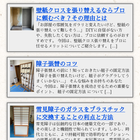
壁紙クロスを張り替えるならプロ
に頼むべき？その理由とは
「お部屋の雰囲気をガラリと変えたいけど、壁紙の
張り替えって難しそう…」 DIYに自信がない方
や、失敗したくない方は、プロに依頼するのがおす
すめです。 今回は、壁紙クロス張り替えをプロに
任せるメリットについてご紹介します。 […]
障子張替のコツ
障子張替えの前に！知っておきたい組子の固定方法
「障子を張り替えたいけど、組子がグラグラしてう
まくいかない…」 そんな悩みをお持ちのあなた
へ。今回は、障子張替えを成功させるための重要な
ポイント、 組子の固定方法 について […]
雪見障子のガラスをプラスチック
に交換することの利点と方法
雪見障子は伝統的な日本の建築文化の一部であり、
その美しさと機能性で知られています。しかし、時
代とともに、より持続可能で効率的なオプションへ
の需要が高まっています。本記事では、雪見障子の