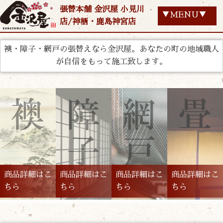
張替本舗 金沢屋 小見川
▼MENU▼
店/神栖・鹿島神宮店
襖・障子・網戸の張替えなら金沢屋。あなたの町の地域職人
が自信をもって施工致します。
商品詳細はこ
商品詳細はこ
商品詳細はこ
商品詳細はこ
ちら
ちら
ちら
ちら