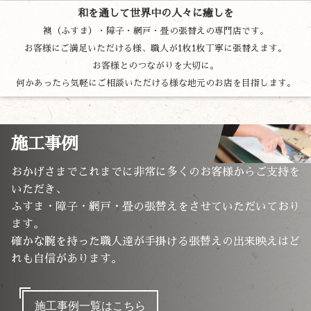
和を通して世界中の人々に癒しを
襖（ふすま）・障子・網戸・畳の張替えの専門店です。
お客様にご満足いただける様、職人が1枚1枚丁寧に張替えます。
お客様とのつながりを大切に。
何かあったら気軽にご相談いただける様な地元のお店を目指します。
施工事例
おかげさまでこれまでに非常に多くのお客様からご支持を
いただき、
ふすま・障子・網戸・畳の張替えをさせていただいており
ます。
確かな腕を持った職人達が手掛ける張替えの出来映えはど
れも自信があります。
施工事例一覧はこちら